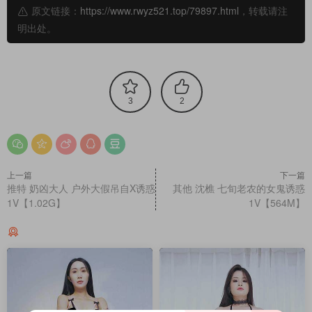
原文链接：
https://www.rwyz521.top/79897.html
，转载请注
明出处。
3
2
上一篇
下一篇
推特 奶凶大人 户外大假吊自X诱惑
其他 沈樵 七旬老农的女鬼诱惑
1V【1.02G】
1V【564M】
猜你喜欢