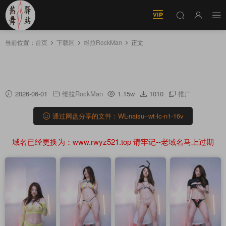
当前位置：
首页
下载区
维拉RockMan
正文
4K 维拉 rockman 奶酥 绝版舞团流出第1期16V
【7.69G】
2026-06-01
维拉RockMan
1.15w
1010
推广
通过网盘分享的文件：WL-naisu--wt-lc-n1-16v
域名已经更换为：www.rwyz521.top 请牢记--老域名马上过期