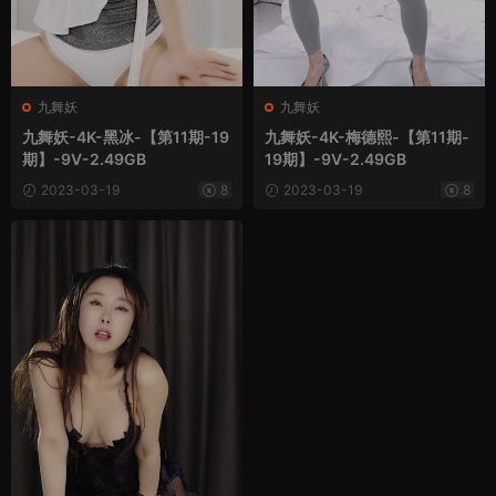
九舞妖
九舞妖
九舞妖-4K-黑冰-【第11期-19
九舞妖-4K-梅德熙-【第11期-
期】-9V-2.49GB
19期】-9V-2.49GB
2023-03-19
8
2023-03-19
8