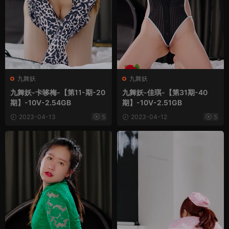
九舞妖
九舞妖
九舞妖-卡哆梅-【第11-期-20
九舞妖-佳琪-【第31期-40
期】-10V-2.54GB
期】-10V-2.51GB
2023-04-13
5
2023-04-12
5