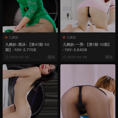
九舞妖
九舞妖
九舞妖-黑冰-【第41期-50
九舞妖-一秀-【第1期-10期】
期】-10V-2.77GB
-10V-3.64GB
2023-04-10
8
2023-04-08
5