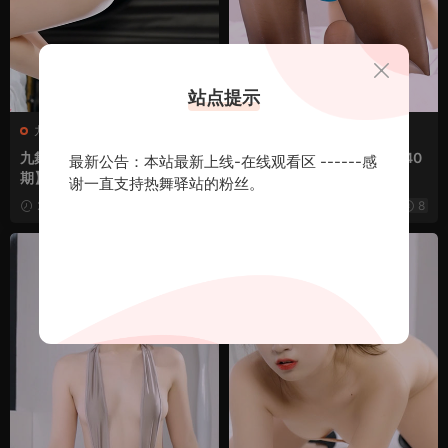
站点提示
九舞妖
九舞妖
九舞妖-哆啦琪-【第1期-10
九舞妖-咔多梅-【第30期-40
最新公告：本站最新上线-在线观看区 ------感
期】-9V-2.72GB
期】-10V-3.26GB
谢一直支持热舞驿站的粉丝。
2023-04-07
8
2023-04-06
8